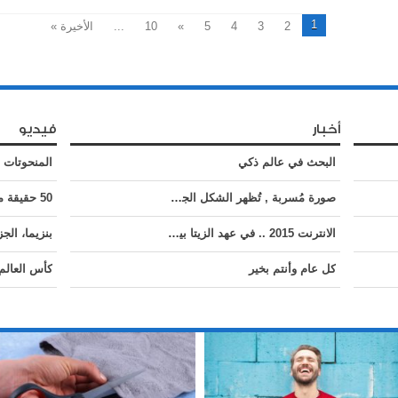
1
2
3
4
5
»
10
...
الأخيرة »
أخبار
فيديو
البحث في عالم ذكي
صورة مُسربة , تُظهر الشكل الجديد للبريد الإلكتروني الشهير ( Gmail ) .
50 حقيقة مذهلة حول كوكب الأرض
الانترنت 2015 .. في عهد الزيتا بيت – انفوجرافيك
كل عام وأنتم بخير