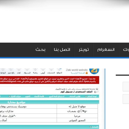
ك
انسغرام
تويتر
اتصل بنا
بحث