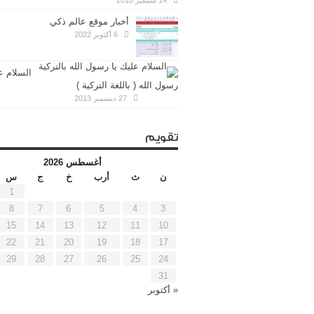
14 سبتمبر 2010
أخبار موقع عالم ذكي
6 أكتوبر 2022
السلام ع
رسول الله ( باللغة التركية )
27 ديسمبر 2013
تقويم
أغسطس 2026
ن
ث
أرب
خ
ج
س
1
8
7
6
5
4
3
15
14
13
12
11
10
22
21
20
19
18
17
29
28
27
26
25
24
31
« أكتوبر