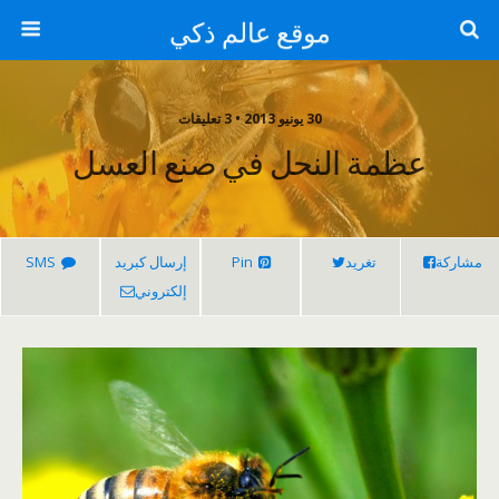
موقع عالم ذكي
30 يونيو 2013 • 3 تعليقات
عظمة النحل في صنع العسل
مشاركة
تغريد
Pin
إرسال كبريد
SMS
إلكتروني