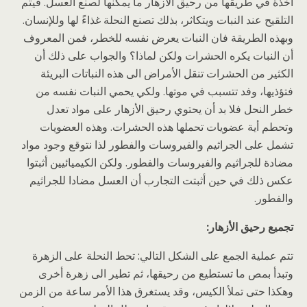
آخذة في طريقها من رحيق الأزهار ما يمكنها لصنع العسل. فيتم
التلقيح عند النبات ويتكاثر، بذلك تصنع النحلة غذاءً لها وللإنسان.
وبهذه الطريقة فان النبات يعرض نفسه للخطر، فمن المعروف
أن النبات يكره الحشرات ولكن لماذا؟ والجواب على ذلك أن
الكثير من الحشرات تنقل الأمراض الى هذه النباتات البريئة
فتؤذيها، وفد تتسبب في موتها. ولكي يحمي النبات نفسه من
خطر النحل فلا بد أن يحتوي رحيق الأزهار على مواد تعدل
وتحطم أية عضويات تحملها هذه الحشرات. وهذه العضويات
تشمل على الجراثيم والفيروسات والفطور لذا نتوقع وجود مواد
مضادة للجراثيم والفيروسات والفطور. ولكن الكيميائيين أثبتوا
عكس ذلك في حين أثبتت التجارب أن العسل مضادا للجراثيم
والفطور.
تجميع رحيق الأزهار:
تتم عملية الجمع على الشكل التالي: تحط النحلة على الزهرة
وتبدأ بمص ما تستطيع من رحيقها، ثم تطير الى زهرة أخرى
وهكذا حتى تملأ الكيس، وقد يستغرق هذا الأمر ساعة من الزمن