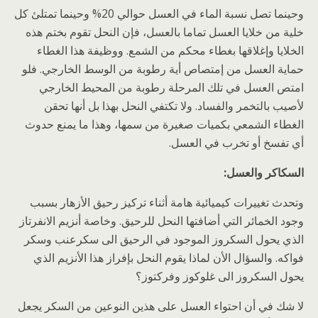
وحينما تصل نسبة الماء في العسل حوالي 20% وحينما تمتلئ كل
خلية من خلايا العسل تماما بالعسل، فإن النحل تقوم بختم هذه
الخلايا وإغلاقها بغطاء محكم من الشمع. ووظيفة هذا الغطاء
حماية العسل من إمتصاص أية رطوبة من الوسط الخارجي. فلو
امتص العسل في تلك المرحلة رطوبة من المحيط الخارجي
لأصيب بالتخمر والفساد. ولا تكتفي النحل بهذا بل أنها تحقن
الغطاء الشمعي بكميات صغيرة من سمها، وهذا ما يمنع حدوث
أي تفسخ أو تخرب في العسل.
السكاكر والعسل:
وتحدث تغييرات كيميائية هامة أثناء تركيز رحيق الأزهار بسبب
وجود الخمائر التي أضافتها النحل للرحيق. وخاصة أنزيم الانفرتاز
الذي يحول السكروز الموجود في الرحيق الى سكرعنب وسكر
فواكه. والسؤال الأن لماذا يقوم النحل بإفراز هذا الأنزيم الذي
يحول السكروز الى غلوكوز وفركتوز؟
لا شك في أن احتواء العسل على هذين النوعين من السكر يجعل