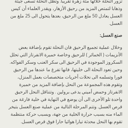
تزور النحلة خلالها مئة زهرة تقريبا. وتظل النحلة تسعى جيئة
وذهابا لتمتص المزيد من رحيق الأزهار، ويقدر العلماء أن كيس
العسل يعادل 50 ملغ من الرحيق، بعدها يتحول الى 25 ملغ من
العسل.
صنع العسل:
وخلال عملية تجميع الرحيق فان النحلة تقوم بإضافة بعض
الأنزيمات ( الخمائر ) للرحيق وخاصة خميرة الانفرتاز التي تحلل
السكروز الموجودة في الرحيق الى سكر العنب وسكر الفواكه.
وحين تعود النحلة الى خليتها، فانها تفرغ ما عندها من الرحيق
فورا وتسلمه الى نحلات أخريات متخصصات بعمل المنزل،
وتقوم هذه المجموعة من النحل بإضافة المزيد من خميرة
الانفرتاز وحمض أميني يدعى برولين . وتتناقل النحل الرحيق
واحدة تلو الأخرى الى أن يوضع في النهاية في خلية فارغة من
قرص العسل. وتتم المرحلة التالية من عملية صنع العسل بتبخر
الماء منه بسبب حرارة الخلية من جهة، وبسبب حركة منتظمة
تقوم بها النحل محدثة تيارا هوائيا حارا فوق قرص العسل.