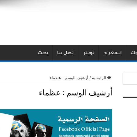
ك
انسغرام
تويتر
اتصل بنا
بحث
الرئيسية
/
أرشيف الوسم : عظماء
أرشيف الوسم :
عظماء