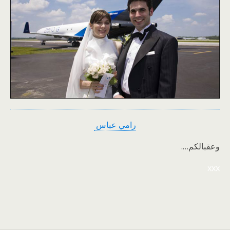
رامي عباس
وعقبالكم….
xxx