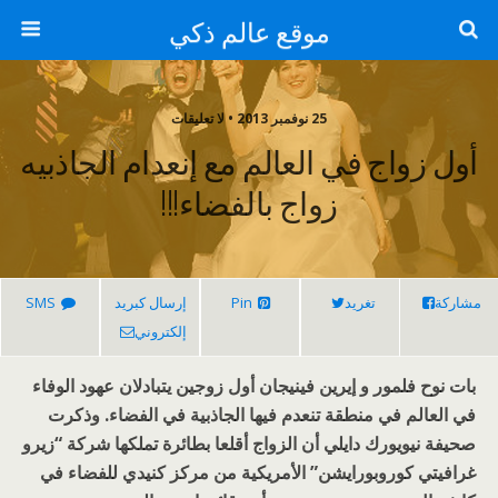
موقع عالم ذكي
25 نوفمبر 2013 • لا تعليقات
أول زواج في العالم مع إنعدام الجاذبيه
زواج بالفضاء!!!
مشاركة
تغريد
Pin
إرسال كبريد
SMS
إلكتروني
بات نوح فلمور و إيرين فينيجان أول زوجين يتبادلان عهود الوفاء
في العالم في منطقة تنعدم فيها الجاذبية في الفضاء. وذكرت
صحيفة نيويورك دايلي أن الزواج أقلعا بطائرة تملكها شركة “زيرو
غرافيتي كوروبورايشن” الأمريكية من مركز كنيدي للفضاء في